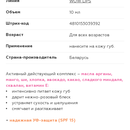
WOW LIPS
Линия
10 мл
Объем
4810153039392
Штрих-код
Для всех возрастов
Возраст
нанесите на кожу губ.
Применение
Беларусь
Страна-производитель
Активный действующий комплекс –
масла арганы,
манго, ши, хлопка, авокадо, какао, сладкого миндаля,
сквалан, витамин Е:
• интенсивно питает кожу губ
• дарит нежно-розовый блеск
• устраняет сухость и шелушения
• смягчает и разглаживает
+
надежная УФ-защита (SPF 15)