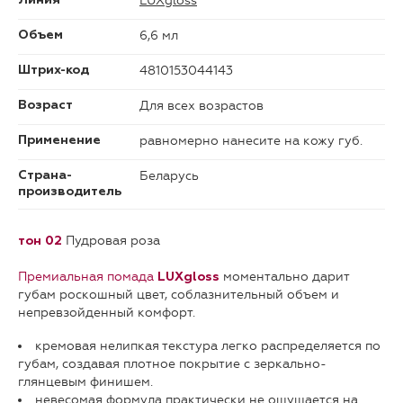
LUXgloss
Линия
6,6 мл
Объем
4810153044143
Штрих-код
Для всех возрастов
Возраст
равномерно нанесите на кожу губ.
Применение
Беларусь
Страна-
производитель
Пудровая роза
тон 02
Премиальная помада
моментально дарит
LUXgloss
губам роскошный цвет, соблазнительный объем и
непревзойденный комфорт.
кремовая нелипкая текстура легко распределяется по
губам, создавая плотное покрытие с зеркально-
глянцевым финишем.
невесомая формула практически не ощущается на