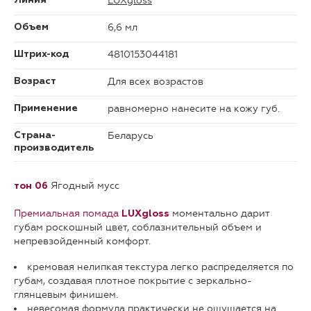
LUXgloss
Линия
6,6 мл
Объем
4810153044181
Штрих-код
Для всех возрастов
Возраст
равномерно нанесите на кожу губ.
Применение
Беларусь
Страна-
производитель
Ягодный мусс
тон 06
Премиальная помада
моментально дарит
LUXgloss
губам роскошный цвет, соблазнительный объем и
непревзойденный комфорт.
кремовая нелипкая текстура легко распределяется по
губам, создавая плотное покрытие с зеркально-
глянцевым финишем.
невесомая формула практически не ощущается на