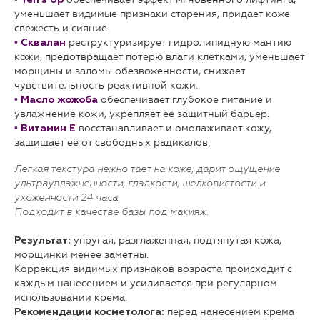
Ten’s Up
уменьшает видимые признаки старения, придает коже
свежесть и сияние.
•
реструктуризирует гидролипидную мантию
Сквалан
кожи, предотвращает потерю влаги клетками, уменьшает
морщины и заломы обезвоженности, снижает
чувствительность реактивной кожи.
•
обеспечивает глубокое питание и
Масло жожоба
увлажнение кожи, укрепляет ее защитный барьер.
•
восстанавливает и омолаживает кожу,
Витамин Е
защищает ее от свободных радикалов.
Легкая текстура нежно тает на коже, дарит ощущение
ультраувлажненности, гладкости, шелковистости и
ухоженности 24 часа.
Подходит в качестве базы под макияж.
упругая, разглаженная, подтянутая кожа,
Результат:
морщинки менее заметны.
Коррекция видимых признаков возраста происходит с
каждым нанесением и усиливается при регулярном
использовании крема.
перед нанесением крема
Рекомендации косметолога: