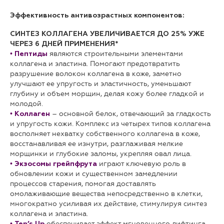
Эффективность антивозрастных компонентов:
СИНТЕЗ КОЛЛАГЕНА УВЕЛИЧИВАЕТСЯ ДО 25% УЖЕ
ЧЕРЕЗ 6 ДНЕЙ ПРИМЕНЕНИЯ*
•
являются строительными элементами
Пептиды
коллагена и эластина. Помогают предотвратить
разрушение волокон коллагена в коже, заметно
улучшают ее упругость и эластичность, уменьшают
глубину и объем морщин, делая кожу более гладкой и
молодой.
•
– основной белок, отвечающий за гладкость
Коллаген
и упругость кожи. Комплекс из четырех типов коллагена
восполняет нехватку собственного коллагена в коже,
восстанавливая ее изнутри, разглаживая мелкие
морщинки и глубокие заломы, укрепляя овал лица.
•
играют ключевую роль в
Экзосомы грейпфрут
а
обновлении кожи и существенном замедлении
процессов старения, помогая доставлять
омолаживающие вещества непосредственно в клетки,
многократно усиливая их действие, стимулируя синтез
коллагена и эластина.
•
обеспечивает эффект мгновенного лифтинга,