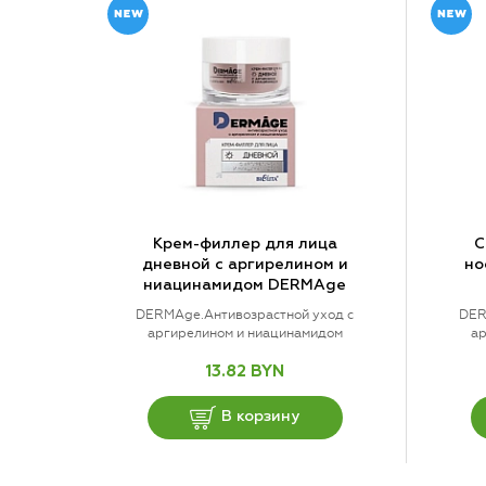
Крем-филлер для лица
С
дневной с аргирелином и
но
ниацинамидом DERMAge
DERMAge.Антивозрастной уход с
DER
аргирелином и ниацинамидом
ар
13.82 BYN
В корзину