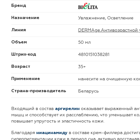
Бренд
Увлажнение, Осветление
Назначение
DERMAge.Антивозрастной 
Линия
50 мл
Объем
4810151038281
Штрих-код
35+
Возраст
нанесите на очищенную кож
Применение
Беларусь
Страна-производитель
Входящий в состав
оказывает выраженный ант
аргирелин
мышц и способствует их расслаблению, что уменьшает к
повышает упругость и эластичность кожи.
Благодаря
в составе крем-филлера достиг
ниацинамиду
гиперпигментации кожи в период сна, активно восстана