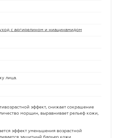
уход с аргирелином и ниацинамидом
у лица.
ивозрастной эффект, снижает сокрашение
оличество морщин, выравнивает рельеф кожи,
ается эффект уменьшения возрастной
вливается защитный барьер кожи.