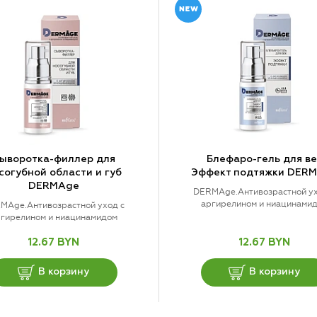
ыворотка-филлер для
Блефаро-гель для ве
согубной области и губ
Эффект подтяжки DER
DERMAge
DERMAge.Антивозрастной ух
аргирелином и ниацинами
MAge.Антивозрастной уход с
гирелином и ниацинамидом
12.67 BYN
12.67 BYN
В корзину
В корзину