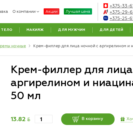
+375-33-6
авка
О компании
Акции
Лучшая цена
+375-29-6
+375-25-6
ТЕЛО
МАКИЯЖ
ДЛЯ МУЖЧИН
ДЛЯ ДЕТЕЙ
ремы ночные
Крем-филлер для лица ночной с аргирелином 
Крем-филлер для лица
аргирелином и ниаци
50 мл
BYN
Хо
13.82
В корзину