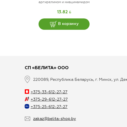
аргирелином и ниацинамидом
BYN
13.82
В корзину
СП «БЕЛИТА» ООО
220089, Республика Беларусь, г. Минск, ул. Д
+375-33-612-27-27
+375-29-612-27-27
+375-25-612-27-27
zakaz@belita-shop.by