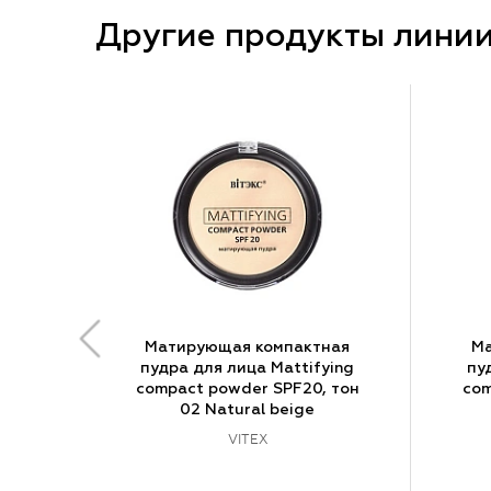
Другие продукты лини
Матирующая компактная
Ма
пудра для лица Mattifying
пу
compact powder SPF20, тон
com
02 Natural beige
VITEX