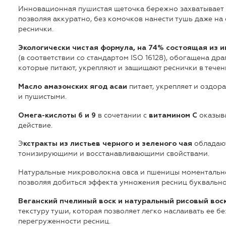
Инновационная пушистая щеточка бережно захватывает 
позволяя аккуратно, без комочков нанести тушь даже на
реснички.
Экологически чистая формула, на 74% состоящая из 
(в соответствии со стандартом ISO 16128), обогащена 
которые питают, укрепляют и защищают реснички в течен
питает, укрепляет и оздор
Масло амазонских ягод асаи
и пушистыми.
в сочетании с
оказыва
Омега-кислоты 6 и 9
витамином С
действие.
Э
обладаю
кстракты из листьев черного и зеленого чая
тонизирующими и восстанавливающими свойствами.
Натуральные микроволокна овса и пшеницы моментально
позволяя добиться эффекта умножения ресниц буквальн
Веганский пчелиный воск и натуральный рисовый вос
текстуру туши, которая позволяет легко наслаивать ее б
перегруженности ресниц.