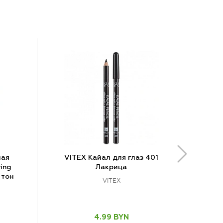
ная
VITEX Кайал для глаз 401
ing
Лакрица
 тон
VITEX
4.99 BYN