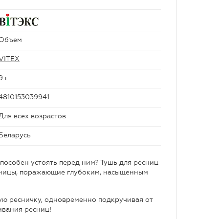
Объем
VITEX
9 г
4810153039941
Для всех возрастов
Беларусь
пособен устоять перед ним? Тушь для ресниц
сницы, поражающие глубоким, насыщенным
ую ресничку, одновременно подкручивая от
ивания ресниц!