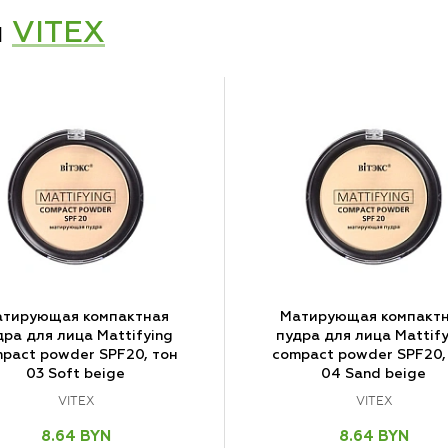
и
VITEX
тирующая компактная
Матирующая компакт
дра для лица Mattifying
пудра для лица Mattify
pact powder SPF20, тон
compact powder SPF20,
03 Soft beige
04 Sand beige
VITEX
VITEX
8.64 BYN
8.64 BYN