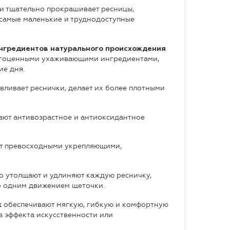
и тщательно прокрашивает ресницы,
 самые маленькие и труднодоступные
ингредиентов натурального происхождения
драгоценными ухаживающими ингредиентами,
ие дня.
авливает реснички, делает их более плотными
ют антивозрастное и антиоксидантное
т превосходными укрепляющими,
 утолщают и удлиняют каждую ресничку,
о одним движением щеточки.
обеспечивают мягкую, гибкую и комфортную
к
ез эффекта искусственности или