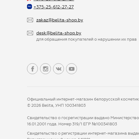
+375-25-612-27-27
zakaz@belita-shop.by
desk@belita-shop.by
для обращения покупателей о нарушении их прав
Официальный интернет-магазин белорусской космети
© 2026 Belita, УНП 100341803
Свидетельство о госрегистрации выдано Министерств
16.01.2001 года. Номер 319/1 ЕГР №100341803
Свидетельство о регистрации интернет-магазина выдан