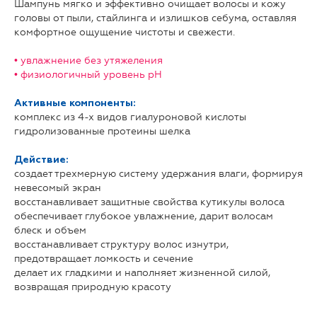
Шампунь мягко и эффективно очищает волосы и кожу
головы от пыли, стайлинга и излишков себума, оставляя
комфортное ощущение чистоты и свежести.
• увлажнение без утяжеления
• физиологичный уровень pH
Активные компоненты:
комплекс из 4-х видов гиалуроновой кислоты
гидролизованные протеины шелка
Действие:
создает трехмерную систему удержания влаги, формируя
невесомый экран
восстанавливает защитные свойства кутикулы волоса
обеспечивает глубокое увлажнение, дарит волосам
блеск и объем
восстанавливает структуру волос изнутри,
предотвращает ломкость и сечение
делает их гладкими и наполняет жизненной силой,
возвращая природную красоту