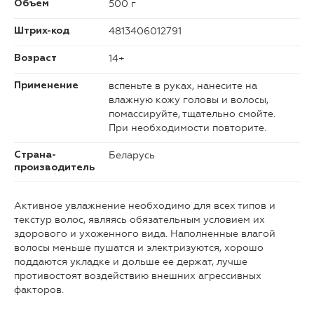
500 г
Объем
4813406012791
Штрих-код
14+
Возраст
вспеньте в руках, нанесите на
Применение
влажную кожу головы и волосы,
помассируйте, тщательно смойте.
При необходимости повторите.
Беларусь
Страна-
производитель
Активное увлажнение необходимо для всех типов и
текстур волос, являясь обязательным условием их
здорового и ухоженного вида. Наполненные влагой
волосы меньше пушатся и электризуются, хорошо
поддаются укладке и дольше ее держат, лучше
противостоят воздействию внешних агрессивных
факторов.