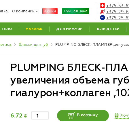
+375-33-6
авка
О компании
Акции
Лучшая цена
+375-29-6
+375-25-6
ТЕЛО
МАКИЯЖ
ДЛЯ МУЖЧИН
ДЛЯ ДЕТЕЙ
метика
Блески для губ
PLUMPING БЛЕСК-ПЛАМПЕР для увели
PLUMPING БЛЕСК-ПЛА
увеличения объема гу
гиалурон+коллаген ,10
BYN
Хоч
6.72
В корзину