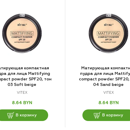
тирующая компактная
Матирующая компакт
дра для лица Mattifying
пудра для лица Mattify
pact powder SPF20, тон
compact powder SPF20,
03 Soft beige
04 Sand beige
VITEX
VITEX
8.64 BYN
8.64 BYN
В корзину
В корзину