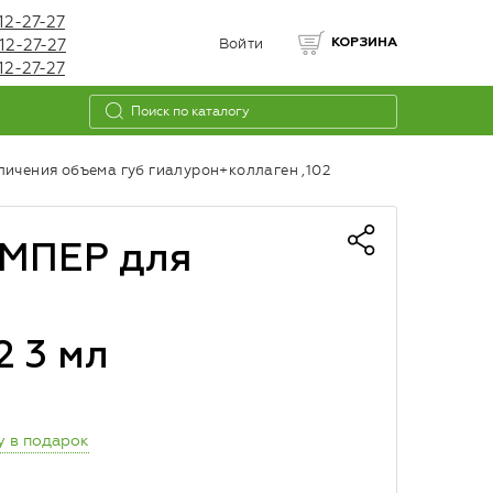
12-27-27
12-27-27
Войти
КОРЗИНА
12-27-27
чения объема губ гиалурон+коллаген ,102
МПЕР для
б
2 3 мл
у в подарок