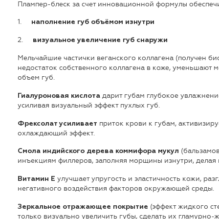
Плампер-блеск за счет инновационной формулы обеспечи
1.
наполнение губ объёмом изнутри
2.
визуальное увеличение губ снаружи
Мельчайшие частички веганского коллагена (получен б
недостаток собственного коллагена в коже, уменьшают 
объем губ.
дарит губам глубокое увлажнение
Гиалуроновая кислота
усиливая визуальный эффект пухлых губ.
приток крови к губам, активизиру
Фрексолат усиливает
охлаждающий эффект.
(бальзамов
Смола индийского дерева коммифора мукул
инъекциям филлеров, заполняя морщины изнутри, делая
улучшает упругость и эластичность кожи, раз
Витамин Е
негативного воздействия факторов окружающей среды.
(эффект жидкого ст
Зеркальное отражающее покрытие
только визуально увеличить губы, сделать их гламурно-