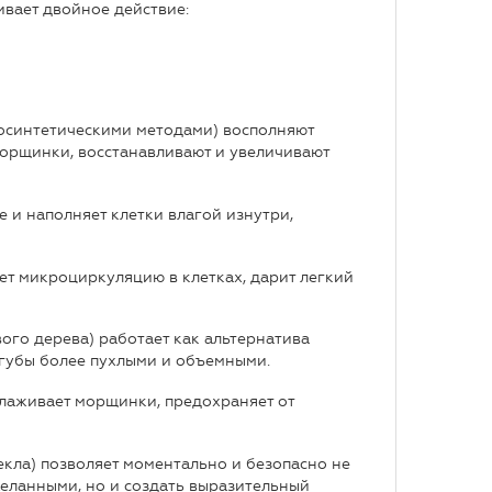
вает двойное действие:
иосинтетическими методами) восполняют
морщинки, восстанавливают и увеличивают
 и наполняет клетки влагой изнутри,
ет микроциркуляцию в клетках, дарит легкий
ого дерева) работает как альтернатива
 губы более пухлыми и объемными.
глаживает морщинки, предохраняет от
екла) позволяет моментально и безопасно не
желанными, но и создать выразительный