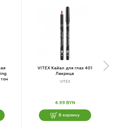
ная
VITEX Кайал для глаз 401
ing
Лакрица
 тон
VITEX
4.99 BYN
В корзину