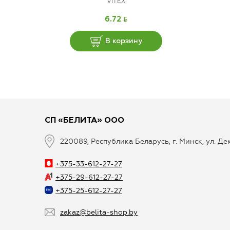
VITEX
BYN
6.72
В корзину
СП «БЕЛИТА» ООО
220089, Республика Беларусь, г. Минск, ул. Д
+375-33-612-27-27
+375-29-612-27-27
+375-25-612-27-27
zakaz@belita-shop.by