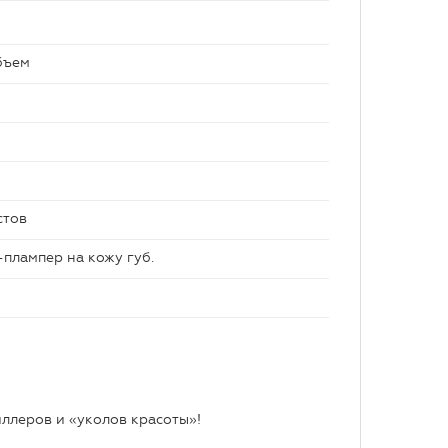
бъем
стов
-плампер на кожу губ.
ллеров и «уколов красоты»!