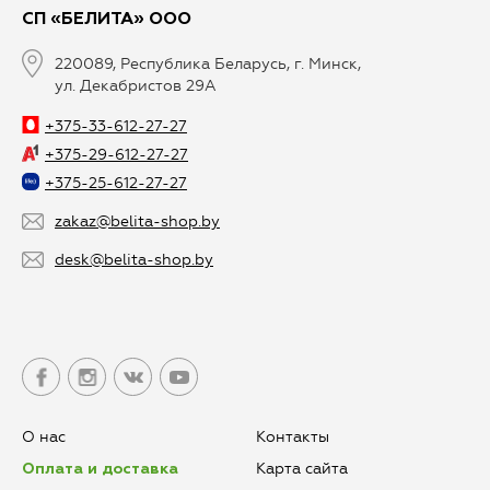
СП «БЕЛИТА» ООО
zakaz@belita-
От 1 до 3
11,40 руб.
shop.by
220089, Республика Беларусь, г. Минск,
ул. Декабристов 29А
От 3 до 15 кг
15,24 руб.
+375-33-612-27-27
От 15 до 30 кг
30,72 руб.
+375-29-612-27-27
+375-25-612-27-27
Сроки доставки
zakaz@belita-shop.by
shop@belita.by
3 раб. дня
desk@belita-shop.by
Вид доставки
"Элит" почтовым курьером до двери
Важная информация!
Стоимость доставки зависит от веса заказа:
О нас
Контакты
Карта сайта
Оплата и доставка
до 1 кг
10.68 руб