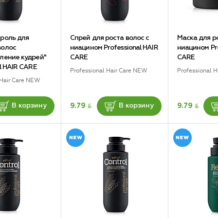
роль для
Спрей для роста волос с
Маска для р
волос
ниацином Professional HAIR
ниацином Pro
ление кудрей"
CARE
CARE
al HAIR CARE
Professional Hair Care NEW
Professional 
 Hair Care NEW
BYN
BYN
9.79
9.79
В корзину
В корзину