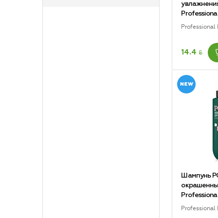
увлажнени
Profession
Professional
BYN
14.4
Шампунь P
окрашенны
Profession
Professional