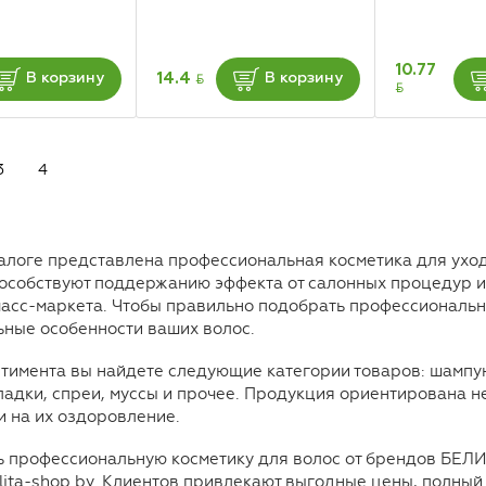
10.77
BYN
14.4
В корзину
В корзину
BYN
3
4
алоге представлена профессиональная косметика для уход
особствуют поддержанию эффекта от салонных процедур и
масс-маркета. Чтобы правильно подобрать профессиональну
ные особенности ваших волос.
тимента вы найдете следующие категории товаров: шампуни
ладки, спреи, муссы и прочее. Продукция ориентирована н
 и на их оздоровление.
ь профессиональную косметику для волос от брендов БЕЛИ
lita-shop.by. Клиентов привлекают выгодные цены, полный