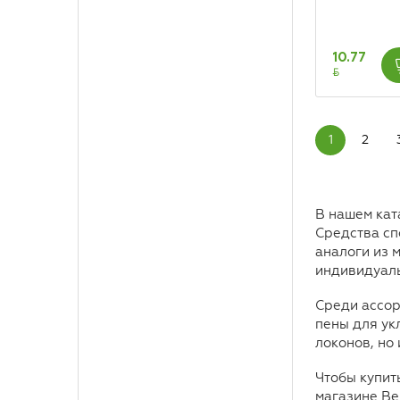
10.77
BYN
1
2
В нашем кат
Средства сп
аналоги из 
индивидуаль
Среди ассор
пены для ук
локонов, но
Чтобы купит
магазине Be