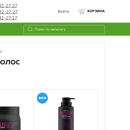
12-27-27
12-27-27
Войти
КОРЗИНА
12-27-27
и
волос