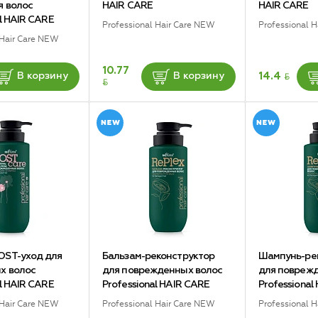
я волос
HAIR CARE
HAIR CARE
al HAIR CARE
Professional Hair Care NEW
Professional 
 Hair Care NEW
10.77
BYN
14.4
В корзину
В корзину
BYN
OST-уход для
Бальзам-реконструктор
Шампунь-ре
х волос
для поврежденных волос
для повреж
al HAIR CARE
Professional HAIR CARE
Professional
 Hair Care NEW
Professional Hair Care NEW
Professional 