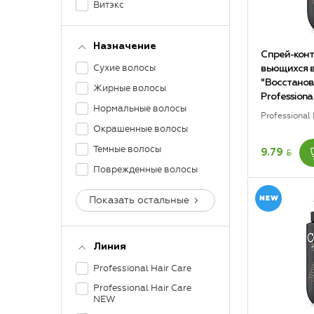
Витэкс
Назначение
Спрей-конт
Сухие волосы
вьющихся 
"Восстанов
Жирные волосы
Profession
Нормальные волосы
Professional
Окрашенные волосы
Темные волосы
BYN
9.79
Поврежденные волосы
Показать остальные
Линия
Professional Hair Care
Professional Hair Care
NEW