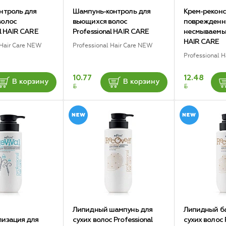
нтроль для
Шампунь-контроль для
Крем-реконс
волос
вьющихся волос
поврежденны
al HAIR CARE
Professional HAIR CARE
несмываемый
HAIR CARE
 Hair Care NEW
Professional Hair Care NEW
Professional 
10.77
12.48
В корзину
В корзину
BYN
BYN
Липидный шампунь для
Липидный б
лизация для
сухих волос Professional
сухих волос 