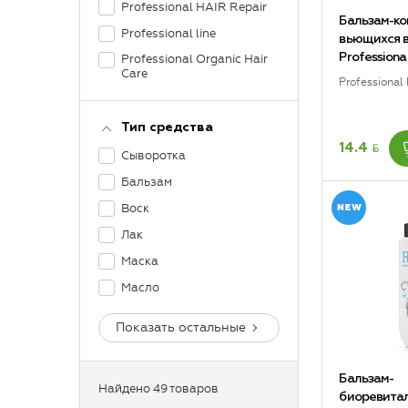
Professional HAIR Repair
Бальзам-ко
Professional line
вьющихся 
Profession
Professional Organic Hair
Care
Professional
Тип средства
BYN
14.4
Cыворотка
Бальзам
Воск
Лак
Маска
Масло
Показать остальные
Бальзам-
Найдено 49 товаров
биоревита