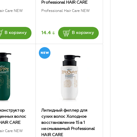
Professional HAIR CARE
Hair Care NEW
Professional Hair Care NEW
BYN
14.4
В корзину
В корзину
конструктор
Липидный филлер для
денных волос
сухих волос Холодное
 HAIR CARE
восстановление 15 в 1
несмываемый Professional
Hair Care NEW
HAIR CARE