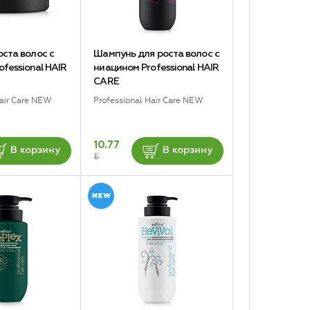
оста волос с
Шампунь для роста волос с
fessional HAIR
ниацином Professional HAIR
CARE
Hair Care NEW
Professional Hair Care NEW
10.77
В корзину
В корзину
BYN