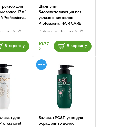
труктор для
Шампунь-
х волос 17 в 1
биоревитализация для
 Professional
увлажнения волос
Professional HAIR CARE
Hair Care NEW
Professional Hair Care NEW
10.77
В корзину
В корзину
BYN
альзам для
Бальзам POST-уход для
Professional
окрашенных волос