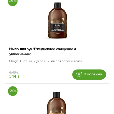
-20
%
Мыло для рук "Ежедневное очищение и
увлажнение"
Chaga. Питание и уход (Линия для волос и тела)
6.43
BYN
В корзину
BYN
5.14
-20
%