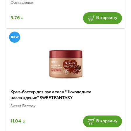
Фисташковая
BYN
5.76
В корзину
Крем-баттер для рук и тела "Шоколадное
наслаждение" SWEET FANTASY
Sweet Fantasy
BYN
11.04
В корзину