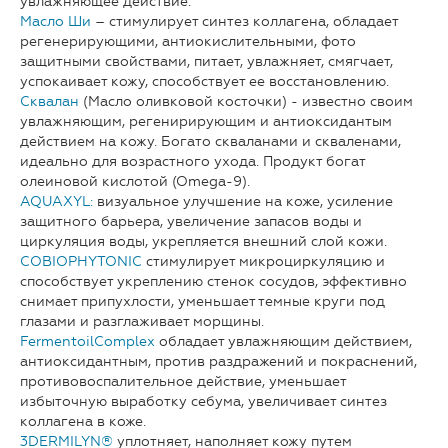
увлажняющее действие.
Масло Ши
– стимулирует синтез коллагена, обладает
регенерирующими, антиокислительными, фото
защитными свойствами, питает, увлажняет, смягчает,
успокаивает кожу, способствует ее восстановлению.
Сквалан
(Масло оливковой косточки) - известно своим
увлажняющим, регенирирующим и антиоксидантым
действием на кожу. Богато скваланами и скваленами,
идеально для возрастного ухода. Продукт богат
олеиновой кислотой (Оmega-9).
AQUAXYL
:
визуальное улучшение на коже, усиление
защитного барьера, увеличение запасов воды и
циркуляция воды, укрепляется внешний слой кожи.
COBIOPHYTONIC
стимулирует микроциркуляцию и
способствует укреплению стенок сосудов, эффективно
снимает припухлости, уменьшает темные круги под
глазами и разглаживает морщины.
FermentoilComplex
обладает увлажняющим действием,
антиоксидантным, против раздражений и покраснений,
противовоспалительное действие, уменьшает
избыточную выработку себума, увеличивает синтез
коллагена в коже.
3DERMILYN®
уплотняет, наполняет кожу путем