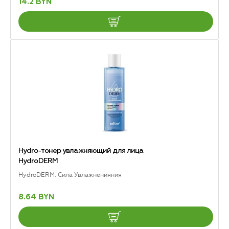
14.2 BYN
Hydro-тонер увлажняющий для лица
HydroDERM
HydroDERM. Сила Увлажненияния
8.64 BYN