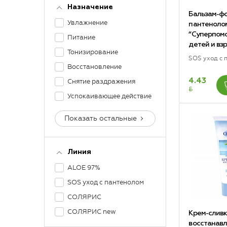
Назначение
Бальзам-фо
Увлажнение
пантеноло
“Суперпом
Питание
детей и вз
Тонизирование
SOS уход с 
Восстановление
4.43
Снятие раздражения
BYN
Успокаивающее действие
Показать остальные
Линия
ALOE 97%
SOS уход с пантенолом
СОЛЯРИС
СОЛЯРИС new
Крем-слив
восстанав