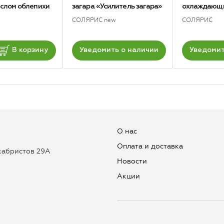
аслом облепихи
загара «Усилитель загара»
охлаждающ
СОЛЯРИС new
СОЛЯРИС
В корзину
Уведомить о наличии
Уведомит
О нас
Оплата и доставка
екабристов 29А
Новости
Aкции