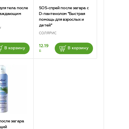
для тела после
SOS-спрей после загара с
хлаждающим
D-пантенолом "Быстрая
помощь для взрослых и
детей"
w
СОЛЯРИС
12.19
В корзину
В корзину
BYN
осле загара
щий