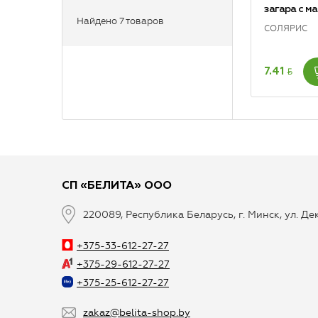
загара с м
Найдено 7 товаров
СОЛЯРИС
BYN
7.41
СП «БЕЛИТА» ООО
220089, Республика Беларусь, г. Минск, ул. Д
+375-33-612-27-27
+375-29-612-27-27
+375-25-612-27-27
zakaz@belita-shop.by