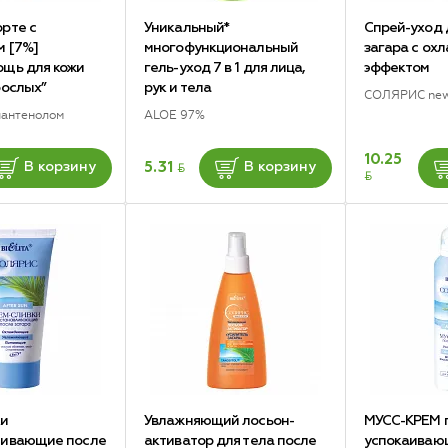
рте с
Уникальный*
Спрей-уход 
м [7%]
многофункциональный
загара с о
ощь для кожи
гель-уход 7 в 1 для лица,
эффектом
рослых”
рук и тела
СОЛЯРИС ne
пантенолом
ALOE 97%
10.25
BYN
5.31
В корзину
В корзину
BYN
ки
Увлажняющий лосьон-
МУСС-КРЕМ п
ливающие после
активатор для тела после
успокаиваю