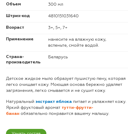
300 мл
Объем
4810151031640
Штрих-код
3+, 5+, 7+
Возраст
нанесите на влажную кожу,
Применение
вспеньте, смойте водой.
Беларусь
Страна-
производитель
Детское жидкое мыло образует пушистую пену, которая
легко очищает кожу. Моющая основа бережно удаляет
загрязнения, легко смывается и не сушит кожу.
Натуральный
питает и увлажняет кожу.
экстракт яблока
Яркий фруктовый аромат
тутти-фрутти-
обязательно понравится вашему малышу.
банан
Узнать состав