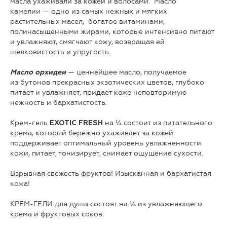
масла ухаживали за кожей и волосами. Масло
камелии — одно из самых нежных и мягких
растительных масел, богатое витаминами,
полинасыщенными жирами, которые интенсивно питают
и увлажняют, смягчают кожу, возвращая ей
шелковиcтость и упругость.
— ценнейшее масло, получаемое
Масло орхидеи
из бутонов прекрасных экзотических цветов, глубоко
питает и увлажняет, придает коже неповторимую
нежность и бархатистость.
Крем-гель
на ¼ состоит из питательного
EXOTIC FRESH
крема, который бережно ухаживает за кожей:
поддерживает оптимальный уровень увлажненности
кожи, питает, тонизирует, снимает ощущение сухости.
Взрывная свежесть фруктов! Изысканная и бархатистая
кожа!
КРЕМ-ГЕЛИ для душа состоят на ¼ из увлажняющего
крема и фруктовых соков.