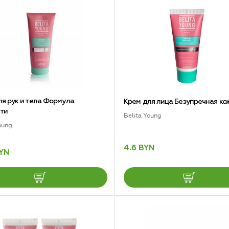
ля рук и тела Формула
Крем для лица Безупречная ко
ти
Belita Young
oung
4.6 BYN
BYN