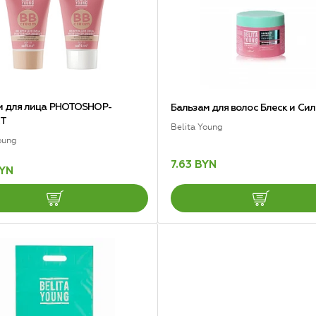
м для лица PHOTOSHOP-
Бальзам для волос Блеск и Сил
Т
Belita Young
oung
7.63 BYN
BYN