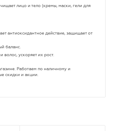
ищает лицо и тело (кремы, маски, гели для
вает антиоксидантное действие, защищает от
й баланс.
 волос, ускоряет их рост.
агазине. Работаем по наличному и
е скидки и акции.