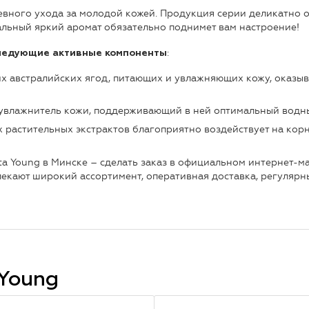
евного ухода за молодой кожей. Продукция серии деликатно оч
нальный яркий аромат обязательно поднимет вам настроение!
:
ледующие активные компоненты
ких австралийских ягод, питающих и увлажняющих кожу, оказы
 увлажнитель кожи, поддерживающий в ней оптимальный водны
растительных экстрактов благоприятно воздействует на корни
ta Young в Минске – сделать заказ в официальном интернет-м
екают широкий ассортимент, оперативная доставка, регулярны
 Young