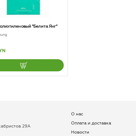
полиэтиленовый "Белита Янг"
oung
BYN
О нас
Оплата и доставка
екабристов 29А
Новости