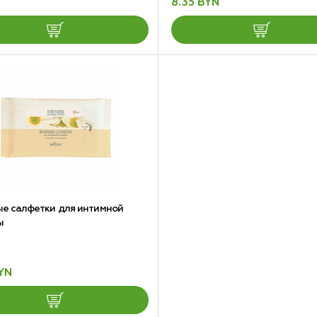
8.35 BYN
е салфетки для интимной
ы
BYN