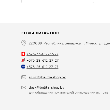
СП «БЕЛИТА» ООО
220089, Республика Беларусь, г. Минск, ул. Д
+375-33-612-27-27
+375-29-612-27-27
+375-25-612-27-27
zakaz@belita-shop.by
desk@belita-shop.by
для обращения покупателей о нарушении их прав