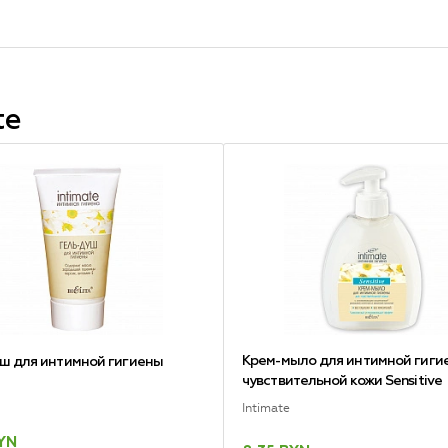
te
Крем-мыло для интимной гиги
уш для интимной гигиены
чувствительной кожи Sensitive
Intimate
BYN