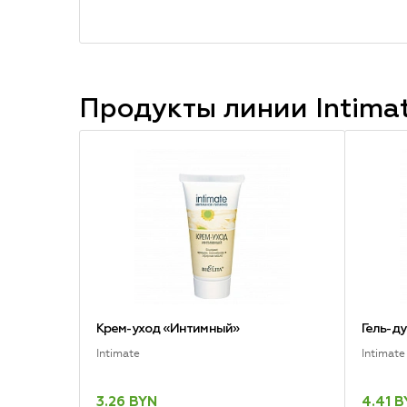
Продукты линии
Intima
Крем-уход «Интимный»
Гель-д
Intimate
Intimate
3.26 BYN
4.41 