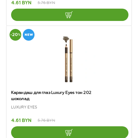
5.76 BYN
4.61 BYN
-20
%
Карандаш для глаз Luxury Eyes тон 202
шоколад
LUXURY EYES
5.76 BYN
4.61 BYN