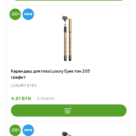
-20
%
Карандаш для глаз Luxury Eyes тон 203
графит
LUXURY EYES
5.76 BYN
4.61 BYN
-20
%