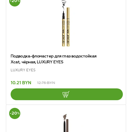
-20
%
Подводка-фломастер для глаз водостойкая
Xcat, чёрная, LUXURY EYES
LUXURY EYES
12.76 BYN
10.21 BYN
-20
%