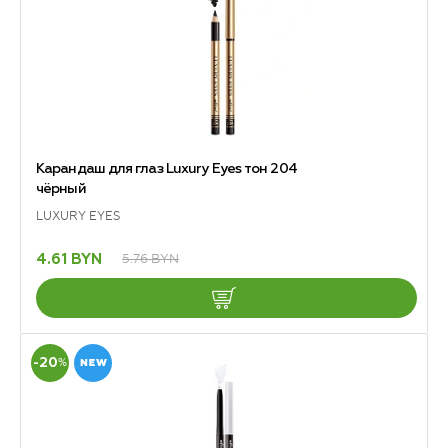
Карандаш для глаз Luxury Eyes тон 204
чёрный
LUXURY EYES
5.76 BYN
4.61 BYN
-20
%