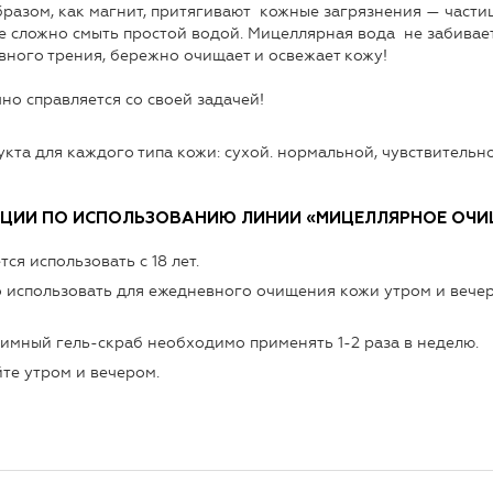
бразом, как магнит, притягивают кожные загрязнения — частиц
 сложно смыть простой водой. Мицеллярная вода не забивает 
ивного трения, бережно очищает и освежает кожу!
но справляется со своей задачей!
кта для каждого типа кожи: сухой. нормальной, чувствительн
АЦИИ ПО ИСПОЛЬЗОВАНИЮ ЛИНИИ
«МИЦЕЛЛЯРНОЕ ОЧИЩ
я использовать с 18 лет.
 использовать для ежедневного очищения кожи утром и вечеро
мный гель-скраб необходимо применять 1-2 раза в неделю.
те утром и вечером.