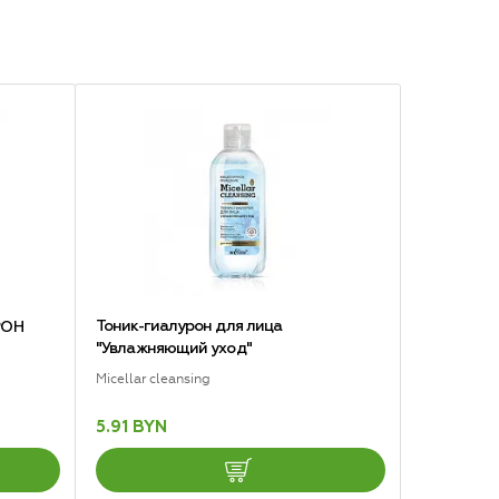
Тоник-гиалурон для лица
РОН
"Увлажняющий уход"
Micellar cleansing
5.91 BYN