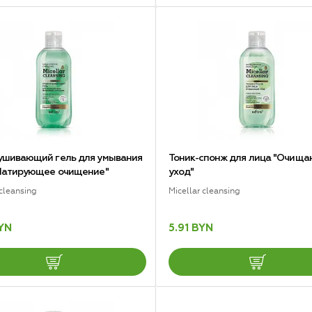
шивающий гель для умывания
Тоник-спонж для лица "Очищ
Матирующее очищение"
уход"
 cleansing
Micellar cleansing
BYN
5.91 BYN