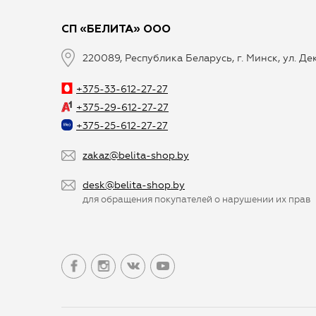
СП «БЕЛИТА» ООО
220089, Республика Беларусь, г. Минск, ул. Д
+375-33-612-27-27
+375-29-612-27-27
+375-25-612-27-27
zakaz@belita-shop.by
desk@belita-shop.by
для обращения покупателей о нарушении их прав