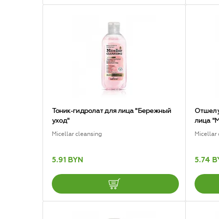
Тоник-гидролат для лица "Бережный
Отшелу
уход"
лица "
Micellar cleansing
Micellar
5.91 BYN
5.74 