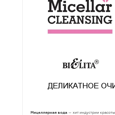
— хит индустрии красоты
Мицеллярная вода