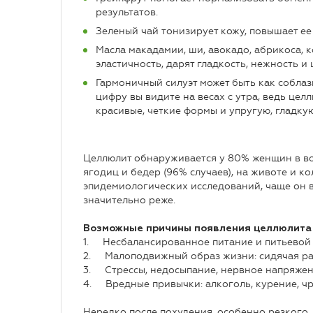
результатов.
Зеленый чай тонизирует кожу, повышает ее 
Масла макадамии, ши, авокадо, абрикоса, 
эластичность, дарят гладкость, нежность и
Гармоничный силуэт может быть как соблаз
цифру вы видите на весах с утра, ведь цел
красивые, четкие формы и упругую, гладкую
Целлюлит обнаруживается у 80% женщин в возр
ягодиц и бедер (96% случаев), на животе и к
эпидемиологических исследований, чаще он в
значительно реже.
Возможные причины появления целлюлита
1. Несбалансированное питание и питьевой р
2. Малоподвижный образ жизни: сидячая раб
3. Стрессы, недосыпание, нервное напряжен
4. Вредные привычки: алкоголь, курение, ч
Нередко после похудения, особенно резкого, 