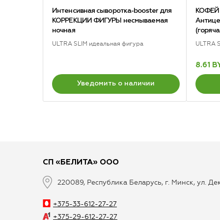
Интенсивная сыворотка-booster для
КОФЕЙ
КОРРЕКЦИИ ФИГУРЫ несмываемая
Антице
ночная
(горяч
ULTRA SLIM идеальная фигура
ULTRA S
8.61 B
Уведомить о наличии
СП «БЕЛИТА» ООО
220089, Республика Беларусь, г. Минск, ул. Д
+375-33-612-27-27
+375-29-612-27-27