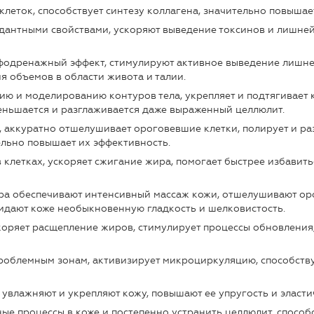
клеток, способствует синтезу коллагена, значительно повышае
антными свойствами, ускоряют выведение токсинов и лишней 
дренажный эффект, стимулируют активное выведение лишней 
я объемов в области живота и талии.
ию и моделированию контуров тела, укрепляет и подтягивает 
еньшается и разглаживается даже выраженный целлюлит.
 аккуратно отшелушивает ороговевшие клетки, полирует и раз
ельно повышает их эффективность.
клетках, ускоряет сжигание жира, помогает быстрее избавить
ра обеспечивают интенсивный массаж кожи, отшелушивают ор
дают коже необыкновенную гладкость и шелковистость.
скоряет расщепление жиров, стимулирует процессы обновлени
проблемным зонам, активизирует микроциркуляцию, способств
 увлажняют и укрепляют кожу, повышают ее упругость и эласти
ые процессы в коже и постепенно устранить целлюлит, спосо