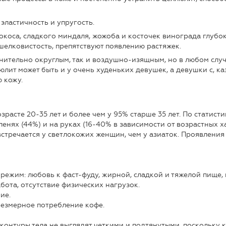
эластичность и упругость.
кокоса, сладкого миндаля, жожоба и косточек винограда глубо
 шелковистость, препятствуют появлению растяжек.
нительно округлым, так и воздушно-изящным, но в любом случ
люлит может быть и у очень худеньких девушек, а девушки с, к
 кожу.
асте 20-35 лет и более чем у 95% старше 35 лет. По статисти
оленях (44%) и на руках (16-40% в зависимости от возрастных 
стречается у светлокожих женщин, чем у азиаток. Проявления
ежим: любовь к фаст-фуду, жирной, сладкой и тяжелой пище,
ота, отсутствие физических нагрузок.
ие.
резмерное потребление кофе.
контуры тела не выглядят четкими и подтянутыми, поскольку к