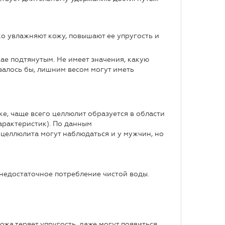
ко увлажняют кожу, повышают ее упругость и
ае подтянутым. Не имеет значения, какую
азалось бы, лишним весом могут иметь
ке, чаще всего целлюлит образуется в области
характеристик). По данным
 целлюлита могут наблюдаться и у мужчин, но
 недостаточное потребление чистой воды.
ожа теряет упругость, даже могут появиться