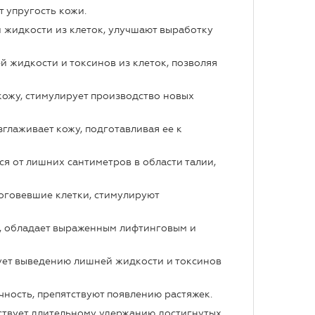
т упругость кожи.
жидкости из клеток, улучшают выработку
жидкости и токсинов из клеток, позволяя
кожу, стимулирует производство новых
глаживает кожу, подготавливая ее к
ся от лишних сантиметров в области талии,
оговевшие клетки, стимулируют
я, обладает выраженным лифтинговым и
ует выведению лишней жидкости и токсинов
чность, препятствуют появлению растяжек.
бствует длительному удержанию достигнутых