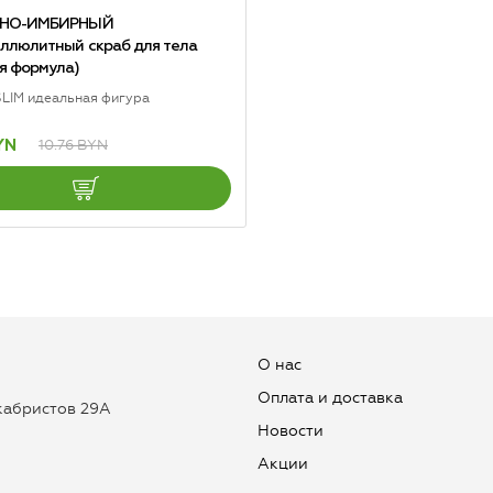
НО-ИМБИРНЫЙ
ллюлитный скраб для тела
ая формула)
LIM идеальная фигура
10.76 BYN
YN
О нас
Оплата и доставка
екабристов 29А
Новости
Aкции