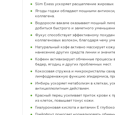
Slim Exess ускоряет расщепление жировых 
Ягоды годжи обладают мощными антиоксид
коллагена.
Водоросли вакаме оказывают мощный лимфо
добиться быстрого и заметного уменьшени
Фукус способствует эффективному похуден
коллагеновых волокон, благодаря чему ум
Натуральный кофе активно массирует кожу,
нанесению других средств линии и значит
Кофеин активизирует обменные процессы в 
бедер, ягодиц и других проблемных мест.
Кокосовая стружка и микрокристаллы саха
лимфодренажную функцию эпидермиса, при
Имбирь ускоряет метаболизм в клетках, у
антицеллюлитным действием.
Красный перец усиливает приток крови к 
из клеток, повышает тонус кожи.
Гиалуроновая кислота и витамин Е глубоко
Грейпфрут помогает нормализовать обменн