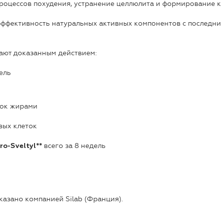
роцессов похудения, устранение целлюлита и формирование кр
 эффективность натуральных активных компонентов с последн
ают доказанным действием:
ель
ток жирами
вых клеток
всего за 8 недель
ro-Sveltyl**
казано компанией Silab (Франция).