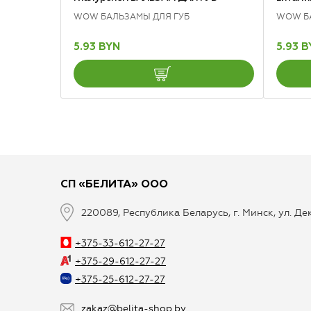
WOW БАЛЬЗАМЫ ДЛЯ ГУБ
WOW Б
5.93 BYN
5.93 
СП «БЕЛИТА» ООО
220089, Республика Беларусь, г. Минск, ул. Д
+375-33-612-27-27
+375-29-612-27-27
+375-25-612-27-27
zakaz@belita-shop.by