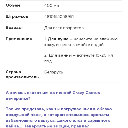
400 мл
Объем
4810153038951
Штрих-код
Для всех возрастов
Возраст
1.
– нанесите на влажную
Применение
Для душа
кожу, вспеньте, смойте водой.
2.
– вспеньте 15-20 мл
Для ванны
под
Беларусь
Страна-
производитель
А хочешь оказаться на пенной Crazy Cactus
вечеринке?
Только представь, как ты погружаешься в облако
воздушной пены, в котором смешались ароматы
взбалмошного кактуса, дикого алоэ и взрывного
лайма… Невероятные эмоции, правда?