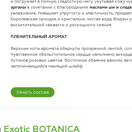
и погружает в томную сладостную негу, укутывая кожу 
в сочетании с благородными
арганы
маслами ши и слад
увлажнение, повышает упругость и эластичность, придае
Королевская орхидея и кристально чистая вода Фиджи 
восхитительной свежести и роскошного сияния.
ПЛЕНИТЕЛЬНЫЙ АРОМАТ
Верхние ноты аромата обернуты прозрачной лентой, сотк
Чувственное обольстительное сердце наполнено аккорд
бутонов розовых цветов. Восточное обаяние ванили, вети
запоминающийся манящий шлейф.
Узнать состав
и
Exotic BOTANICA