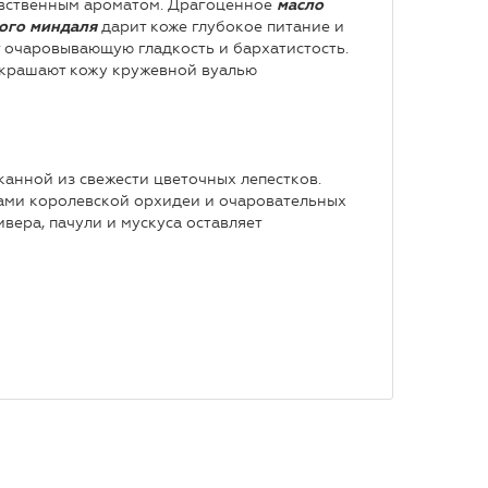
чувственным ароматом. Драгоценное
масло
дарит коже глубокое питание и
кого миндаля
т очаровывающую гладкость и бархатистость.
украшают кожу кружевной вуалью
анной из свежести цветочных лепестков.
ами королевской орхидеи и очаровательных
вера, пачули и мускуса оставляет