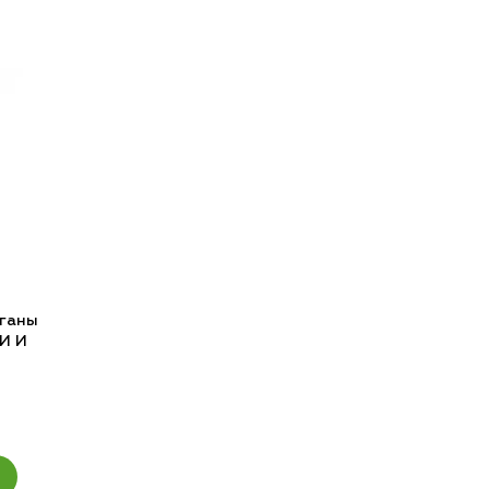
ганы
И И