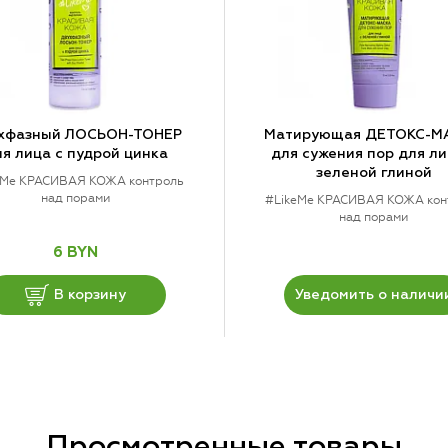
хфазный ЛОСЬОН-ТОНЕР
Матирующая ДЕТОКС-М
я лица с пудрой цинка
для сужения пор для ли
зеленой глиной
eMe КРАСИВАЯ КОЖА контроль
над порами
#LikeMe КРАСИВАЯ КОЖА кон
над порами
6 BYN
В корзину
Уведомить о наличи