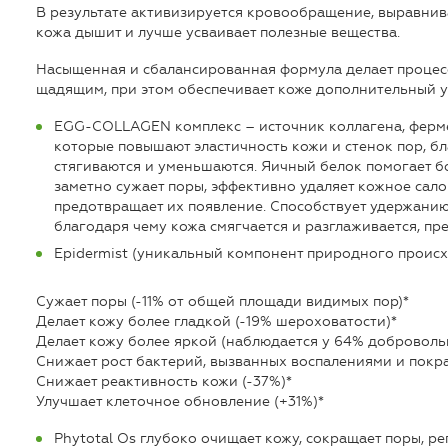
В результате активизируется кровообращение, выравнив
кожа дышит и лучше усваивает полезные вещества.
Насыщенная и сбалансированная формула делает проце
щадящим, при этом обеспечивает коже дополнительный у
EGG-COLLAGEN комплекс – источник коллагена, ферме
которые повышают эластичность кожи и стенок пор, б
стягиваются и уменьшаются. Яичный белок помогает б
заметно сужает поры, эффективно удаляет кожное сало 
предотвращает их появление. Способствует удержанию в
благодаря чему кожа смягчается и разглаживается, пр
Epidermist (уникальный компонент природного проис
Сужает поры (-11% от общей площади видимых пор)*
Делает кожу более гладкой (-19% шероховатости)*
Делает кожу более яркой (наблюдается у 64% доброволь
Снижает рост бактерий, вызванных воспалениями и покр
Снижает реактивность кожи (-37%)*
Улучшает клеточное обновление (+31%)*
Phytotal Os глубоко очищает кожу, сокращает поры, р