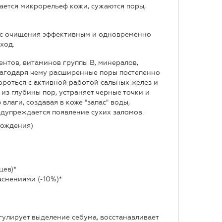
ается микрорельеф кожи, сужаются поры,
сс очищения эффективным и одновременно
ход.
нтов, витаминов группы В, минералов,
лагодаря чему расширенные поры постепенно
ороться с активной работой сальных желез и
из глубины пор, устраняет черные точки и
лаги, создавая в коже "запас" воды,
едупреждается появление сухих заломов.
хождения)
цев)*
аснениями (-10%)*
егулирует выделение себума, восстанавливает