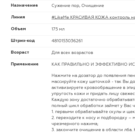
Сужение пор, Очищение
Назначение
#LikeMe КРАСИВАЯ КОЖА контроль н
Линия
175 мл
Объем
4810153036261
Штрих-код
Для всех возрастов
Возраст
КАК ПРАВИЛЬНО И ЭФФЕКТИВНО И
Применение
Нажмите на дозатор до появления пе
массируйте кожу щеточкой - так Вы д
активизируете кровообращение в эпид
упругость кожи и придать лицу свежест
Каждую зону достаточно обрабатывать 
полный цикл обработки займет у Вас ч
1. первыми обрабатывайте скулы и щек
2. переходите к носу и подбородку – 
чрезмерного нажима;
3. закончите очищение в области лба.