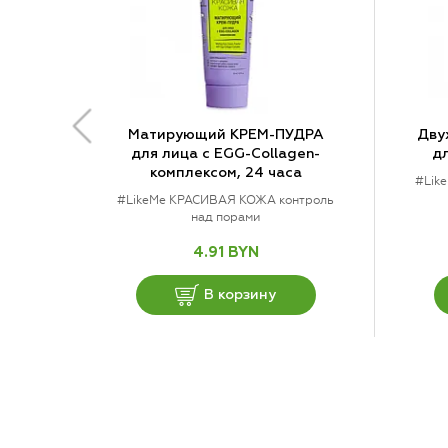
Матирующий КРЕМ-ПУДРА
Дву
для лица с EGG-Collagen-
дл
комплексом, 24 часа
#Lik
#LikeMe КРАСИВАЯ КОЖА контроль
над порами
4.91 BYN
В корзину