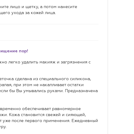
ите лицо и щетку, а потом нанесите
его ухода за кожей лица.
чищение пор!
но легко удалить макияж и загрязнения с
еточка сделана из специального силикона,
апая, при этом не накапливает остатки
 если бы Вы умывались руками. Предназначена
овременно обеспечивает равномерное
жи. Кожа становится свежей и сияющей,
т уже после первого применения. Ежедневный
ру.