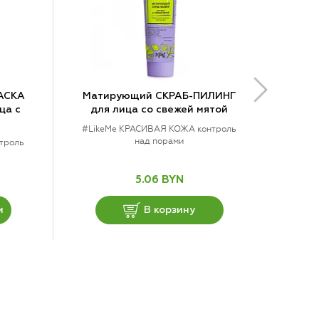
АСКА
Матирующий СКРАБ-ПИЛИНГ
ца с
для лица со свежей мятой
#LikeMe КРАСИВАЯ КОЖА контроль
над порами
троль
5.06 BYN
и
В корзину