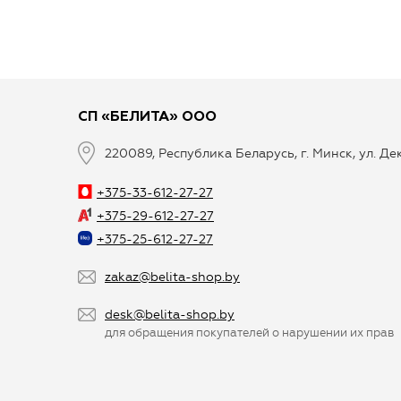
СП «БЕЛИТА» ООО
220089, Республика Беларусь, г. Минск, ул. Д
+375-33-612-27-27
+375-29-612-27-27
+375-25-612-27-27
zakaz@belita-shop.by
desk@belita-shop.by
для обращения покупателей о нарушении их прав