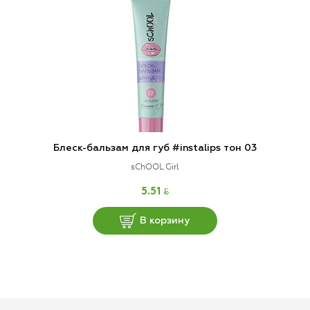
Блеск-бальзам для губ #instalips тон 03
sChOOL Girl
BYN
5.51
В корзину