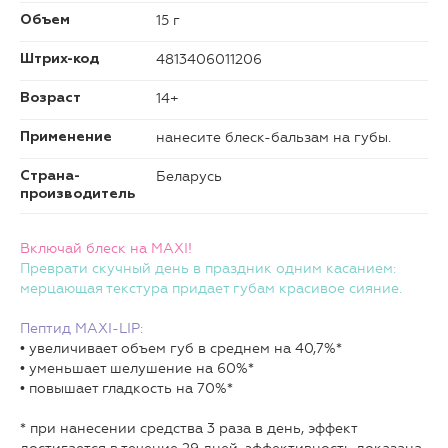
15 г
Объем
4813406011206
Штрих-код
14+
Возраст
нанесите блеск-бальзам на губы.
Применение
Беларусь
Страна-
производитель
Включай блеск на MAXI!
Преврати скучный день в праздник одним касанием:
мерцающая текстура придает губам красивое сияние.
Пептид MAXI-LIP:
• увеличивает объем губ в среднем на 40,7%*
• уменьшает шелушение на 60%*
• повышает гладкость на 70%*
* при нанесении средства 3 раза в день, эффект