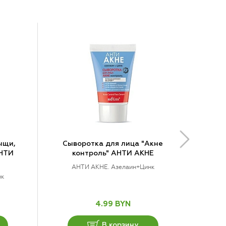
ыщи,
Сыворотка для лица "Акне
АНТИ
контроль" АНТИ АКНЕ
АНТИ АКНЕ. Азелаин+Цинк
нк
4.99 BYN
В корзину