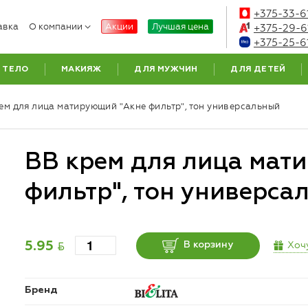
+375-33-6
авка
О компании
Акции
Лучшая цена
+375-29-6
+375-25-6
ТЕЛО
МАКИЯЖ
ДЛЯ МУЖЧИН
ДЛЯ ДЕТЕЙ
ем для лица матирующий "Акне фильтр", тон универсальный
BB крем для лица мат
фильтр", тон универса
BYN
Хоч
5.95
В корзину
Бренд