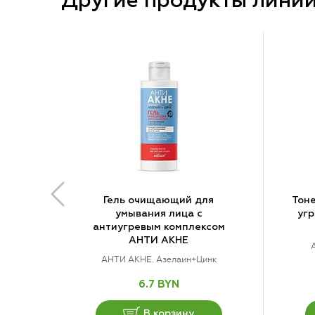
Другие продукты лини
Гель очищающий для
Тоне
умывания лица с
угр
антиугревым комплексом
АНТИ АКНЕ
АНТИ АКНЕ. Азелаин+Цинк
6.7 BYN
В корзину