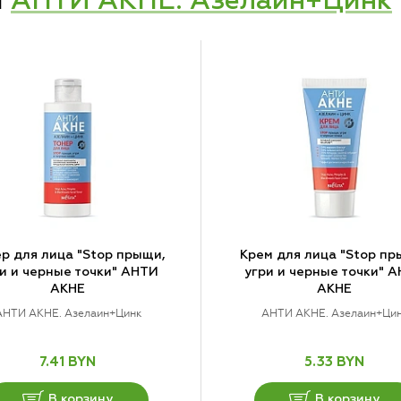
и
АНТИ АКНЕ. Азелаин+Цинк
р для лица "Stop прыщи,
Крем для лица "Stop пр
и и черные точки" АНТИ
угри и черные точки" 
АКНЕ
АКНЕ
АНТИ АКНЕ. Азелаин+Цинк
АНТИ АКНЕ. Азелаин+Ци
7.41 BYN
5.33 BYN
В корзину
В корзину