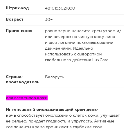
4810153021830
Штрих-код
30+
Возраст
равномерно нанесите крем утром и/
Применение
или вечером на чистую кожу лица
и шеи легкими похлопывающими
движениями. Идеально
использовать с сывороткой
глобального действия LuxCare.
Беларусь
Страна-
производитель
для всех типов кожи
Интенсивный омолаживающий крем день-
способствует омоложению клеток кожи, улучшает
ночь
ее рельеф, придает гладкость и упругость. Активные
компоненты крема проникают в глубокие слои