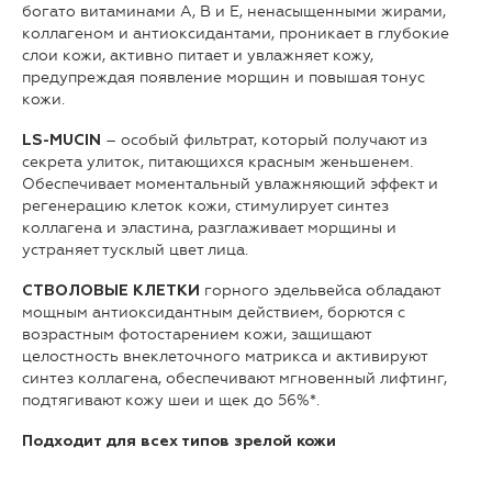
богато витаминами А, В и Е, ненасыщенными жирами,
коллагеном и антиоксидантами, проникает в глубокие
слои кожи, активно питает и увлажняет кожу,
предупреждая появление морщин и повышая тонус
кожи.
– особый фильтрат, который получают из
LS-MUCIN
секрета улиток, питающихся красным женьшенем.
Обеспечивает моментальный увлажняющий эффект и
регенерацию клеток кожи, стимулирует синтез
коллагена и эластина, разглаживает морщины и
устраняет тусклый цвет лица.
горного эдельвейса обладают
СТВОЛОВЫЕ КЛЕТКИ
мощным антиоксидантным действием, борются с
возрастным фотостарением кожи, защищают
целостность внеклеточного матрикса и активируют
синтез коллагена, обеспечивают мгновенный лифтинг,
подтягивают кожу шеи и щек до 56%*.
Подходит для всех типов зрелой кожи