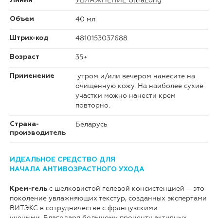
УВЛАЖНЕНИЕ UltraLong
Линия
40 мл
Объем
4810153037688
Штрих-код
35+
Возраст
утром и/или вечером нанесите на
Применение
очищенную кожу. На наиболее сухие
участки можно нанести крем
повторно.
Беларусь
Страна-
производитель
ИДЕАЛЬНОЕ СРЕДСТВО ДЛЯ
НАЧАЛА АНТИВОЗРАСТНОГО УХОДА
с шелковистой гелевой консистенцией – это
Крем-гель
поколение увлажняющих текстур, созданных экспертами
ВИТЭКС в сотрудничестве с французскими
учеными. Благодаря большому проценту активных