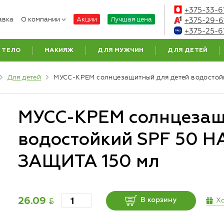
+375-33-6
авка
О компании
Акции
Лучшая цена
+375-29-6
+375-25-6
ТЕЛО
МАКИЯЖ
ДЛЯ МУЖЧИН
ДЛЯ ДЕТЕЙ
Для детей
МУСС-КРЕМ солнцезащитный для детей водост
МУСС-КРЕМ солнцезащ
водостойкий SPF 50
ЗАЩИТА 150 мл
BYN
Хо
26.09
В корзину