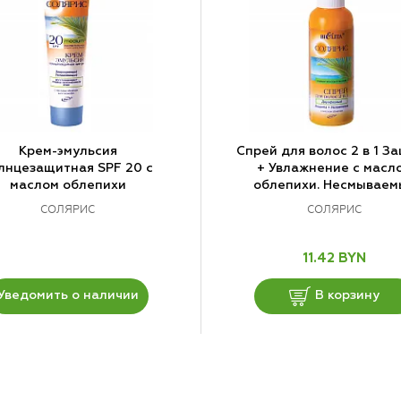
Крем-эмульсия
Спрей для волос 2 в 1 З
лнцезащитная SPF 20 с
+ Увлажнение с масл
маслом облепихи
облепихи. Несмываем
СОЛЯРИС
СОЛЯРИС
11.42 BYN
Уведомить о наличии
В корзину