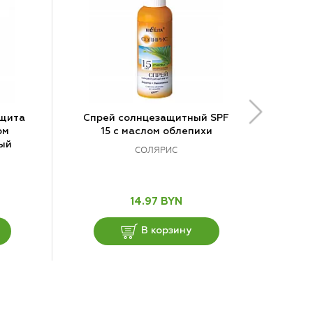
ащита
Спрей солнцезащитный SPF
ом
15 с маслом облепихи
ый
СОЛЯРИС
14.97 BYN
В корзину