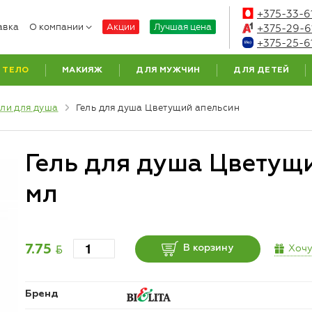
+375-33-6
авка
О компании
Акции
Лучшая цена
+375-29-6
+375-25-6
ТЕЛО
МАКИЯЖ
ДЛЯ МУЖЧИН
ДЛЯ ДЕТЕЙ
ели для душа
Гель для душа Цветущий апельсин
Гель для душа Цветущ
мл
BYN
Хочу
7.75
В корзину
Бренд