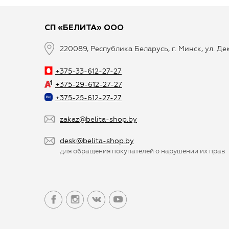
СП «БЕЛИТА» ООО
220089, Республика Беларусь, г. Минск, ул. Д
+375-33-612-27-27
+375-29-612-27-27
+375-25-612-27-27
zakaz@belita-shop.by
desk@belita-shop.by
для обращения покупателей о нарушении их прав