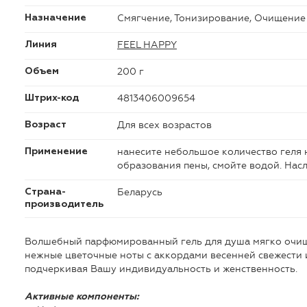
Смягчение, Тонизирование, Очищение
Назначение
FEEL HAPPY
Линия
200 г
Объем
4813406009654
Штрих-код
Для всех возрастов
Возраст
нанесите небольшое количество геля 
Применение
образования пены, смойте водой. На
Беларусь
Страна-
производитель
Волшебный парфюмированный гель для душа мягко очища
нежные цветочные ноты с аккордами весенней свежести 
подчеркивая Вашу индивидуальность и женственность.
Активные компоненты: