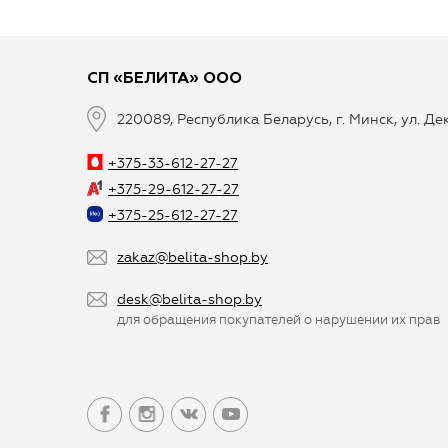
СП «БЕЛИТА» ООО
220089, Республика Беларусь, г. Минск, ул. Д
+375-33-612-27-27
+375-29-612-27-27
+375-25-612-27-27
zakaz@belita-shop.by
desk@belita-shop.by
для обращения покупателей о нарушении их прав