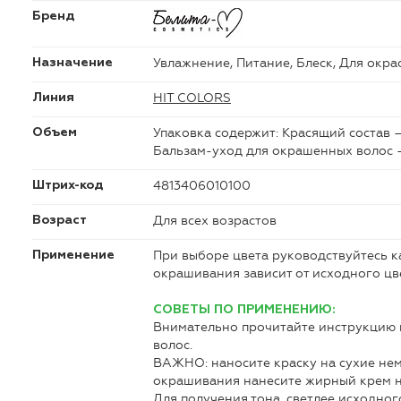
Бренд
Увлажнение, Питание, Блеск, Для окра
Назначение
HIT COLORS
Линия
Упаковка содержит: Красящий состав — 
Объем
Бальзам-уход для окрашенных волос — 
4813406010100
Штрих-код
Для всех возрастов
Возраст
При выборе цвета руководствуйтесь ка
Применение
окрашивания зависит от исходного цве
СОВЕТЫ ПО ПРИМЕНЕНИЮ:
Внимательно прочитайте инструкцию 
волос.
ВАЖНО: наносите краску на сухие нем
окрашивания нанесите жирный крем н
Для получения тона, светлее исходног