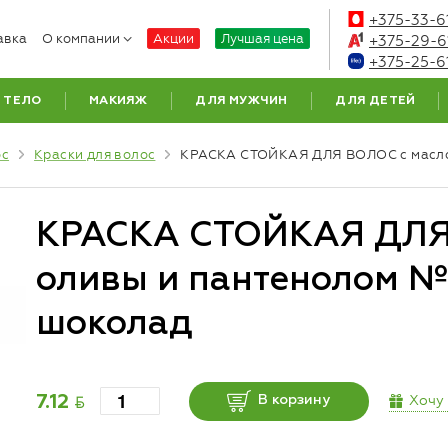
+375-33-6
авка
О компании
Акции
Лучшая цена
+375-29-6
+375-25-6
ТЕЛО
МАКИЯЖ
ДЛЯ МУЖЧИН
ДЛЯ ДЕТЕЙ
ос
Краски для волос
КРАСКА СТОЙКАЯ ДЛЯ ВОЛОС с маслом
КРАСКА СТОЙКАЯ ДЛЯ
оливы и пантенолом №
шоколад
BYN
Хочу
7.12
В корзину