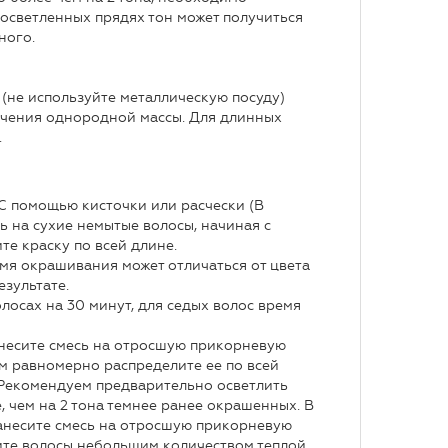
 осветленных прядях тон может получиться
ного.
 (не используйте металлическую посуду)
учения однородной массы. Для длинных
.
помощью кисточки или расчески (В
 на сухие немытые волосы, начиная с
е краску по всей длине.
емя окрашивания может отличаться от цвета
езультате.
олосах на 30 минут, для седых волос время
сите смесь на отросшую прикорневую
тем равномерно распределите ее по всей
 Рекомендуем предварительно осветлить
, чем на 2 тона темнее ранее окрашенных. В
анесите смесь на отросшую прикорневую
чите волосы небольшим количеством теплой