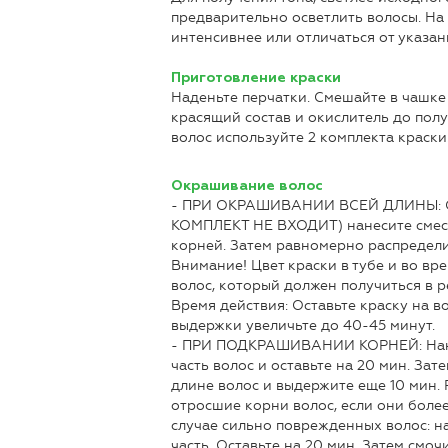
предварительно осветлить волосы. На
интенсивнее или отличаться от указан
Приготовление краски
Наденьте перчатки. Смешайте в чашке
красящий состав и окислитель до пол
волос используйте 2 комплекта краски
Окрашивание волос
- ПРИ ОКРАШИВАНИИ ВСЕЙ ДЛИНЫ: С 
КОМПЛЕКТ НЕ ВХОДИТ) нанесите смесь
корней. Затем равномерно распределит
Внимание! Цвет краски в тубе и во вр
волос, который должен получиться в р
Время действия: Оставьте краску на в
выдержки увеличьте до 40-45 минут.
- ПРИ ПОДКРАШИВАНИИ КОРНЕЙ: Нане
часть волос и оставьте на 20 мин. За
длине волос и выдержите еще 10 мин.
отросшие корни волос, если они более
случае сильно поврежденных волос: н
часть. Оставьте на 20 мин. Затем смо