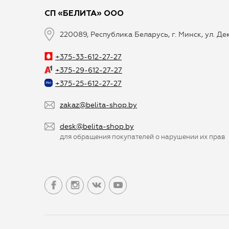
СП «БЕЛИТА» ООО
220089, Республика Беларусь, г. Минск, ул. Д
+375-33-612-27-27
+375-29-612-27-27
+375-25-612-27-27
zakaz@belita-shop.by
desk@belita-shop.by
для обращения покупателей о нарушении их прав