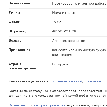
Противовоспалительное действ
Назначение
Мама и малыш
Линия
75 мл
Объем
4810153011428
Штрих-код
Для всех возрастов
Возраст
нанесите крем на чистую сухую
Применение
впитывания.
Беларусь
Страна-
производитель
Клинически доказано
:
гипоаллергенный
,
противовос
Богатый по составу крем обладает противовоспалительн
для деликатного ухода за нежной кожей ребенка с самог
и
— увлажняют, предотвр
D-пантенол
экстракт ромашки