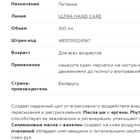
Питание
Назначение
ULTRA HAND CARE
Линия
100 мл
Объем
4810151024567
Штрих-код
Для всех возрастов
Возраст
нанесите крем-перчатки на чистую
Применение
движениями до полного впитывания
Беларусь
Страна-
производитель
Создает надежный щит от агрессивного воздействия вне
пересыхания и растрескивания.
и
,
Масла ши
арганы
Phyt
способствуют ее заживлению и регенерации, уменьшают 
и
создают на коже воздух
Силиконовые масла
вазелин
обладает смягчающими и питательными свойст
пчелиный
кожи рук.