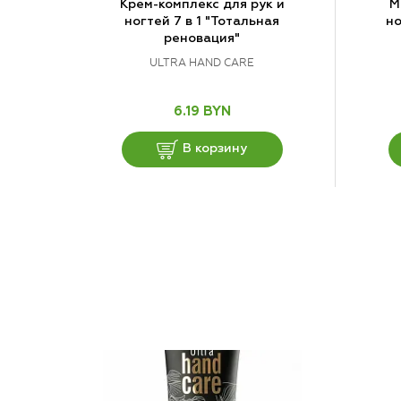
Крем-комплекс для рук и
М
ногтей 7 в 1 "Тотальная
но
реновация"
ULTRA HAND CARE
6.19 BYN
В корзину