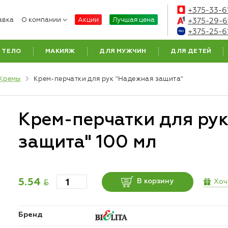
+375-33-6
авка
О компании
Акции
Лучшая цена
+375-29-6
+375-25-6
ТЕЛО
МАКИЯЖ
ДЛЯ МУЖЧИН
ДЛЯ ДЕТЕЙ
Кремы
Крем-перчатки для рук "Надежная защита"
Крем-перчатки для ру
защита" 100 мл
BYN
Хоч
5.54
В корзину
Бренд