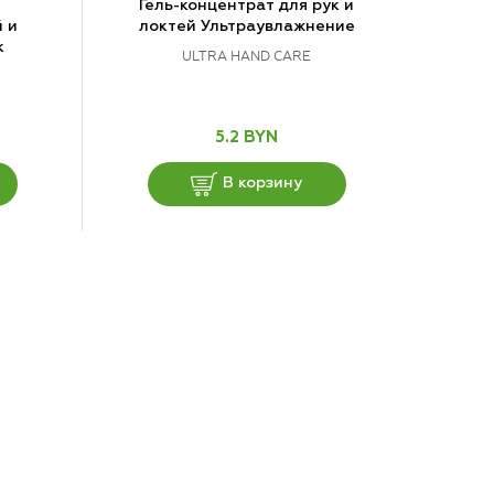
Гель-концентрат для рук и
 и
локтей Ультраувлажнение
к
ULTRA HAND CARE
5.2 BYN
В корзину