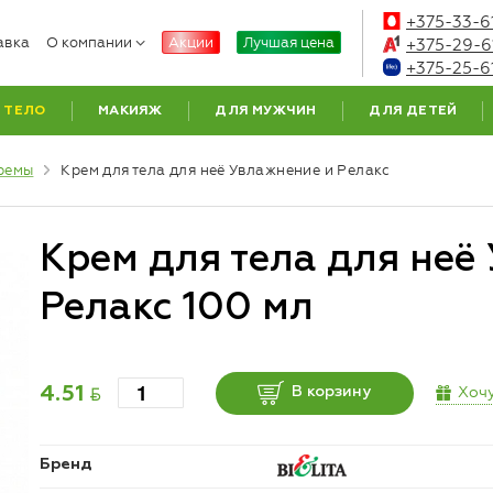
+375-33-6
авка
О компании
Акции
Лучшая цена
+375-29-6
+375-25-6
ТЕЛО
МАКИЯЖ
ДЛЯ МУЖЧИН
ДЛЯ ДЕТЕЙ
ремы
Крем для тела для неё Увлажнение и Релакс
Крем для тела для неё
Релакс 100 мл
BYN
Хочу
4.51
В корзину
Бренд