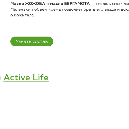
и
— питают, смягчаю
Масло ЖОЖОБА
масло БЕРГАМОТА
Маленький объем крема позволяет брать его везде и вс
о коже тела.
Узнать состав
и
Active Life