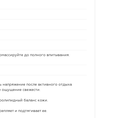
помассируйте до полного впитывания.
ть напряжение после активного отдыха
ое ощущение свежести.
дролипидный баланс кожи.
епляет и подтягивает ее.