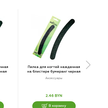
ачная
Пилка для ногтей наждачная
рная
на блистере бумеранг черная
Аксессуары
2.46 BYN
В корзину