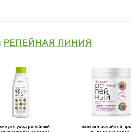
и
РЕПЕЙНАЯ ЛИНИЯ
ампунь-уход репейный
Бальзам репейный про