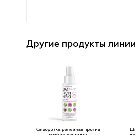
Другие продукты лини
Сыворотка репейная против
Ш