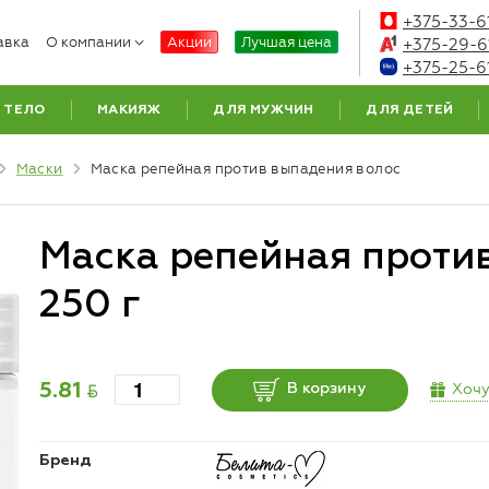
+375-33-6
авка
О компании
Акции
Лучшая цена
+375-29-6
+375-25-6
ТЕЛО
МАКИЯЖ
ДЛЯ МУЖЧИН
ДЛЯ ДЕТЕЙ
Маски
Маска репейная против выпадения волос
Маска репейная проти
250 г
BYN
Хочу
5.81
В корзину
Бренд