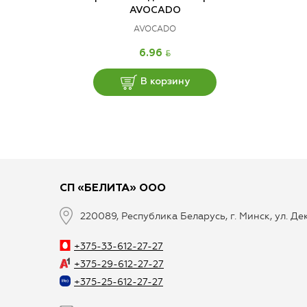
AVOCADO
AVOCADO
BYN
6.96
В корзину
СП «БЕЛИТА» ООО
220089, Республика Беларусь, г. Минск, ул. Д
+375-33-612-27-27
+375-29-612-27-27
+375-25-612-27-27