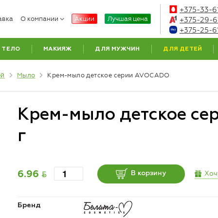
+375-33-6
авка
О компании
Акции
Лучшая цена
+375-29-6
+375-25-6
ТЕЛО
МАКИЯЖ
ДЛЯ МУЖЧИН
ДЛЯ ДЕТЕЙ
ей
Мыло
Крем-мыло детское серии AVOCADO
Крем-мыло детское с
г
BYN
Хоч
6.96
В корзину
Бренд