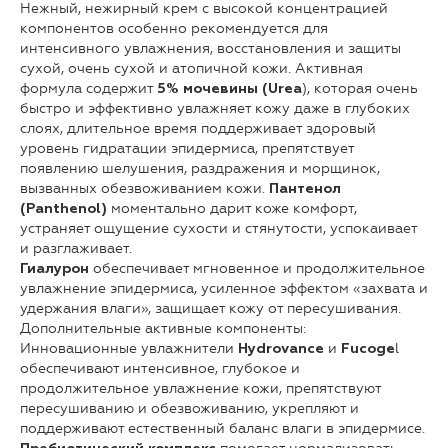
Нежный, нежирный крем с высокой концентрацией
компонентов особенно рекомендуется для
интенсивного увлажнения, восстановления и защиты
сухой, очень сухой и атопичной кожи. Активная
формула содержит
), которая очень
5% мочевины (Urea
быстро и эффективно увлажняет кожу даже в глубоких
слоях, длительное время поддерживает здоровый
уровень гидратации эпидермиса, препятствует
появлению шелушения, раздражения и морщинок,
вызванных обезвоживанием кожи.
Пантенол
моментально дарит коже комфорт,
(Panthenol)
устраняет ощущение сухости и стянутости, успокаивает
и разглаживает.
обеспечивает мгновенное и продолжительное
Гиалурон
увлажнение эпидермиса, усиленное эффектом «захвата и
удержания влаги», защищает кожу от пересушивания.
Дополнительные активные компоненты:
Инновационные увлажнители
и
l
Hydrovance
Fucoge
обеспечивают интенсивное, глубокое и
продолжительное увлажнение кожи, препятствуют
пересушиванию и обезвоживанию, укрепляют и
поддерживают естественный баланс влаги в эпидермисе.