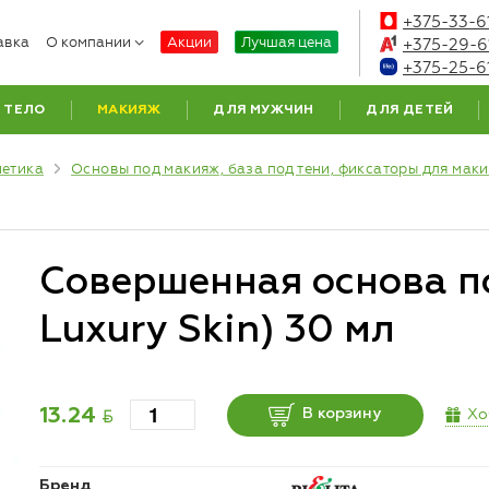
+375-33-6
авка
О компании
Акции
Лучшая цена
+375-29-6
+375-25-6
ТЕЛО
МАКИЯЖ
ДЛЯ МУЖЧИН
ДЛЯ ДЕТЕЙ
метика
Основы под макияж, база под тени, фиксаторы для мак
Совершенная основа п
Luxury Skin) 30 мл
BYN
Хо
13.24
В корзину
Бренд