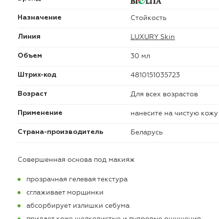
Стойкость
Назначение
LUXURY Skin
Линия
30 мл
Объем
4810151035723
Штрих-код
Для всех возрастов
Возраст
нанесите на чистую кожу
Применение
Беларусь
Страна-производитель
Совершенная основа под макияж
прозрачная гелевая текстура
сглаживает морщинки
абсорбирует излишки себума
придает коже шелковистые и пудровые ощущения