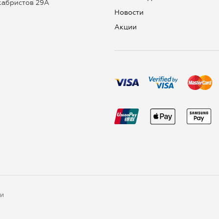
екабристов 29А
Новости
Aкции
ки