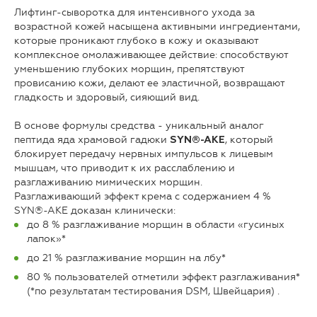
Лифтинг-сыворотка для интенсивного ухода за
возрастной кожей насыщена активными ингредиентами,
которые проникают глубоко в кожу и оказывают
комплексное омолаживающее действие: способствуют
уменьшению глубоких морщин, препятствуют
провисанию кожи, делают ее эластичной, возвращают
гладкость и здоровый, сияющий вид.
В основе формулы средства - уникальный аналог
пептида яда храмовой гадюки
, который
SYN®-AKE
блокирует передачу нервных импульсов к лицевым
мышцам, что приводит к их расслаблению и
разглаживанию мимических морщин.
Разглаживающий эффект крема с содержанием 4 %
SYN®-AKE доказан клинически:
до 8 % разглаживание морщин в области «гусиных
лапок»*
до 21 % разглаживание морщин на лбу*
80 % пользователей отметили эффект разглаживания*
(*по результатам тестирования DSM, Швейцария) .