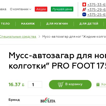
+375-33-6
авка
О компании
Акции
Лучшая цена
+375-29-6
+375-25-6
ТЕЛО
МАКИЯЖ
ДЛЯ МУЖЧИН
ДЛЯ ДЕТЕЙ
Специальные средства
Мусс-автозагар для ног “Жидкие колг
Мусс-автозагар для но
колготки” PRO FOOT 17
BYN
Хо
16.37
В корзину
Бренд