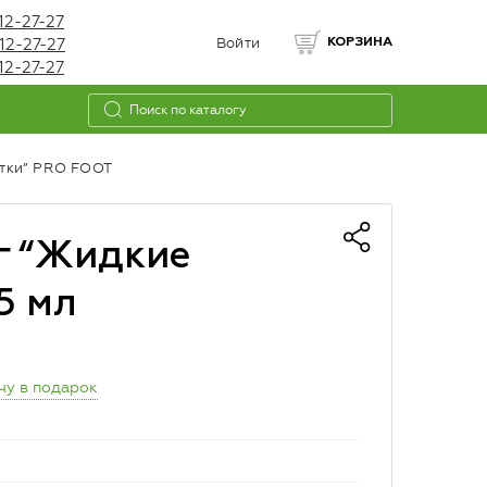
12-27-27
12-27-27
Войти
КОРЗИНА
12-27-27
отки” PRO FOOT
г “Жидкие
5 мл
чу в подарок