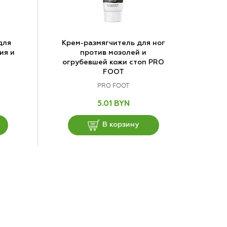
для
Крем-размягчитель для ног
ия и
против мозолей и
огрубевшей кожи стоп PRO
FOOT
PRO FOOT
5.01 BYN
В корзину