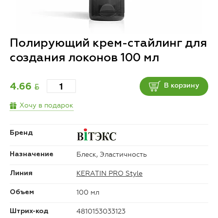
Полирующий крем-стайлинг для
создания локонов 100 мл
BYN
4.66
В корзину
Хочу в подарок
Бренд
Блеск, Эластичность
Назначение
KERATIN PRO Style
Линия
100 мл
Объем
4810153033123
Штрих-код