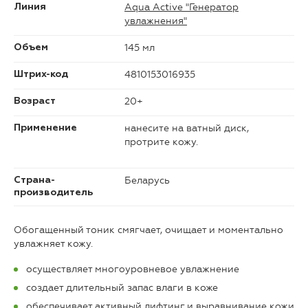
Aqua Active "Генератор
Линия
увлажнения"
145 мл
Объем
4810153016935
Штрих-код
20+
Возраст
нанесите на ватный диск,
Применение
протрите кожу.
Беларусь
Страна-
производитель
Обогащенный тоник смягчает, очищает и моментально
увлажняет кожу.
осуществляет многоуровневое увлажнение
создает длительный запас влаги в коже
обеспечивает активный лифтинг и выравнивание кожи