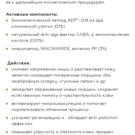
ее к дальнейшим косметическим процедурам.
Активные компоненты:
биомиметический пептид ХЕР™-018 из яда
конической улитки (0.1%)
натуральный anti-age фактор GABA, γ-аминомасляная
кислота (0.01%)
ниацинамид, NIACINAMIDE, витамин РР (3%)
Действие:
снимает напряжение мышц и разглаживает кожу,
заметно сокращает поперечные морщины лба,
межбровную складку, «гусиные лапки» и др.
замедляет образование новых морщин, сохраняя
естественную мимику и чувствительность кожи
активизирует микроциркуляцию и помогает
нормализовать обменные процессы
ускоряет регенерацию и обладает anti-pollution
эффектом
повышает упругость и плотность кожи, придает