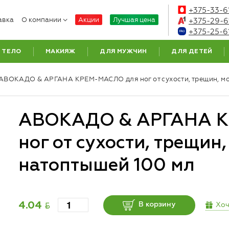
+375-33-6
авка
О компании
Акции
Лучшая цена
+375-29-6
+375-25-6
ТЕЛО
МАКИЯЖ
ДЛЯ МУЖЧИН
ДЛЯ ДЕТЕЙ
АВОКАДО & АРГАНА КРЕМ-МАСЛО для ног от сухости, трещин, мо
АВОКАДО & АРГАНА 
ног от сухости, трещин,
натоптышей 100 мл
BYN
Хоч
4.04
В корзину