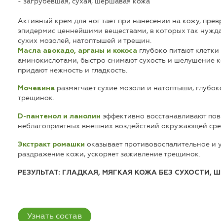
- загрубевшая, сухая, шершавая кожа
Активный крем для ног тает при нанесении на кожу, прев
эпидермис ценнейшими веществами, в которых так нужда
сухих мозолей, натоптышей и трещин.
глубоко питают клетки
Масла авокадо, арганы и кокоса
аминокислотами, быстро снимают сухость и шелушение к
придают нежность и гладкость.
размягчает сухие мозоли и натоптыши, глубок
Мочевина
трещинок.
эффективно восстанавливают пов
D-пантенол и ланолин
неблагоприятных внешних воздействий окружающей сре
оказывает противовоспалительное и 
Экстракт ромашки
раздражение кожи, ускоряет заживление трещинок.
РЕЗУЛЬТАТ: ГЛАДКАЯ, МЯГКАЯ КОЖА БЕЗ СУХОСТИ, 
Узнать состав