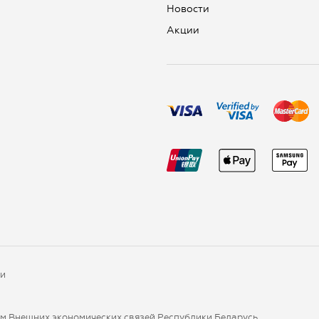
Новости
Aкции
ки
ом Внешних экономических связей Республики Беларусь