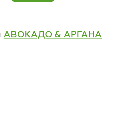
и
АВОКАДО & АРГАНА