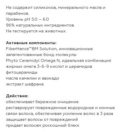
Не содержит силиконов, минерального масла и
парабенов.
Уровень pH 5.0 – 6.0
96% натуральных ингредиентов.
Не тестируется на животных.
Активные компоненты:
FiberHance™BM Solution, инновационные
запатентованные бонд-молекулы
Phyto Ceramidyl Omega N, идеальная комбинация
жирных омега 3-6-9 кислот и церамидов
фитоцерамиды
масла камелии и авокадо
экстракт шафрана
Действие:
обеспечивает бережное очищение
реставрирует поврежденные водородные и ионные
связи волоса, обеспечивая усиление волос в 3 раза
защищает волосы от повреждений
придает волосам роскошный блеск