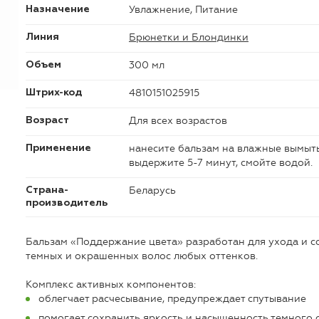
Увлажнение, Питание
Назначение
Брюнетки и Блондинки
Линия
300 мл
Объем
4810151025915
Штрих-код
Для всех возрастов
Возраст
нанесите бальзам на влажные вымыты
Применение
выдержите 5-7 минут, смойте водой.
Беларусь
Страна-
производитель
Бальзам «Поддержание цвета» разработан для ухода и 
темных и окрашенных волос любых оттенков.
Комплекс активных компонентов:
облегчает расчесывание, предупреждает спутывание
помогает сохранить яркость и насыщенность темного 