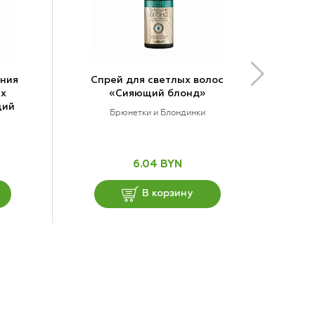
ения
Спрей для светлых волос
ых
«Сияющий блонд»
щий
Брюнетки и Блондинки
6.04 BYN
В корзину