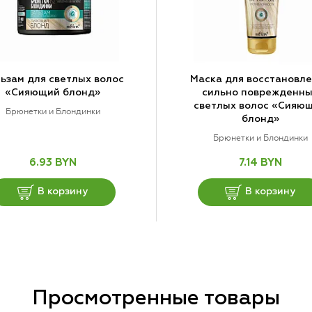
ьзам для светлых волос
Маска для восстановл
«Сияющий блонд»
сильно поврежденн
светлых волос «Сияю
Брюнетки и Блондинки
блонд»
Брюнетки и Блондинки
6.93 BYN
7.14 BYN
В корзину
В корзину
Просмотренные товары