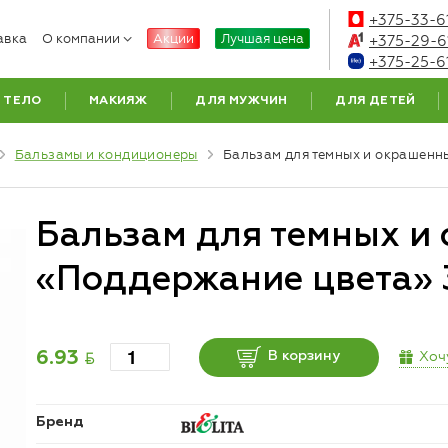
+375-33-6
авка
О компании
Акции
Лучшая цена
+375-29-6
+375-25-6
ТЕЛО
МАКИЯЖ
ДЛЯ МУЖЧИН
ДЛЯ ДЕТЕЙ
Бальзамы и кондиционеры
Бальзам для темных и окрашенн
Бальзам для темных и
«Поддержание цвета» 
BYN
Хоч
6.93
В корзину
Бренд