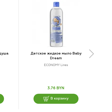
душа
Детское жидкое мыло Baby
Dream
ECONOMY Lines
3.76 BYN
В корзину