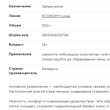
Увлажнение
Назначение
ECONOMY Lines
Линия
500 г
Объем
4813406012784
Штрих-код
14+
Возраст
нанесите небольшое количество геля 
Применение
помассируйте до образования пены, с
Беларусь
Страна-
производитель
Активное увлажнение — необходимое условие свежей, р
Наполненная влагой кожа меньше подвержена старению 
Нежность, комфорт и освежающее удовольствие: гель об
мягко очищает, сохраняя гидролипидный баланс кожи, и у