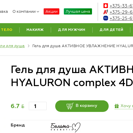
+375-33-6
авка
О компании
Акции
Лучшая цена
+375-29-6
+375-25-6
ТЕЛО
МАКИЯЖ
ДЛЯ МУЖЧИН
ДЛЯ ДЕТЕЙ
ели для душа
Гель для душа АКТИВНОЕ УВЛАЖНЕНИЕ HYALUR
Гель для душа АКТИ
HYALURON complex 4D
BYN
Хочу 
6.7
В корзину
Бренд